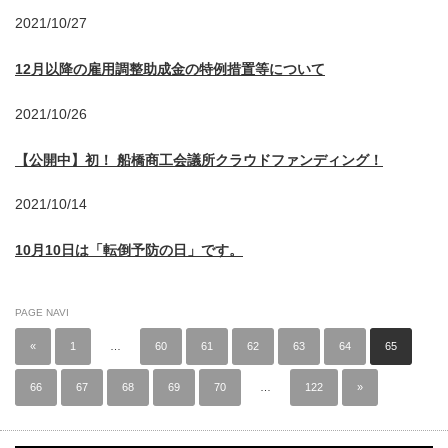
2021/10/27
12月以降の雇用調整助成金の特例措置等について
2021/10/26
【公開中】初！ 船橋商工会議所クラウドファンディング！
2021/10/14
10月10日は「転倒予防の日」です。
PAGE NAVI
«
1
…
60
61
62
63
64
65
66
67
68
69
70
…
122
»