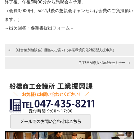
終了後、午後5時00分から懇親会を予定。
（会費3,000円、5/27以後の懇親会キャンセルは会費のご負担願い
ます。）
→出欠回答・要望書提出フォーム←
【経営個別相談会】開催のご案内（事業環境変化対応型支援事業）
7月7日AI導入×助成金セミナー