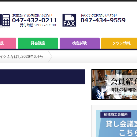
援
貸会議室
検定試験
タウン情報
イクふなばし2026年6月号