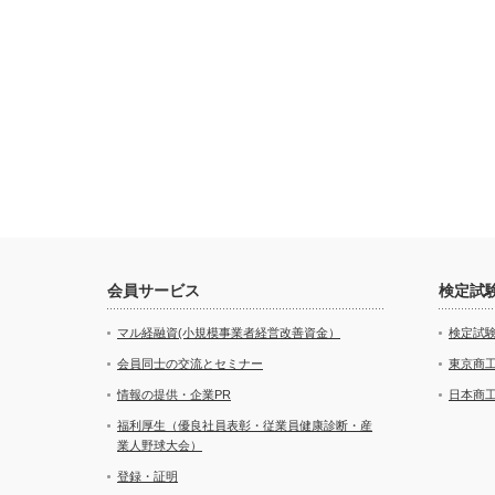
会員サービス
検定試
マル経融資(小規模事業者経営改善資金）
検定試
会員同士の交流とセミナー
東京商
情報の提供・企業PR
日本商
福利厚生（優良社員表彰・従業員健康診断・産
業人野球大会）
登録・証明