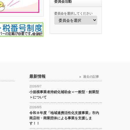
委員会活動
委員会を選択してください
最新情報
過去の記事
2026/8/7
小規模事業者持続化補助金＜一般型・創業型
＞について
2026/8/5
令和８年度「地域連携活性化支援事業」市内
商店街・商業団体による事業を支援しま
す！！