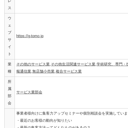
レ
ス
ウ
ェ
ブ
https://g-tomo.jp
サ
イ
ト
業
その他のサービス業
,
その他生活関連サービス業
,
学術研究、専門・
種
報通信業
,
無店舗小売業
,
複合サービス業
所
属
サービス業部会
部
会
事業者様向けに集客力アップセミナーや個別相談会を実施していま
・最近のお客様の動向が知りたい
・最新の集客方法ってどんなものがあるの？