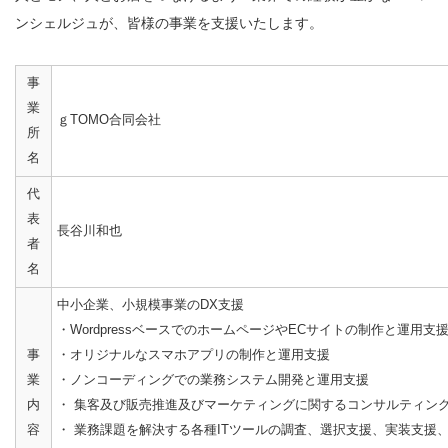
ンシェルジュが、皆様の事業を支援いたします。
事
業
ｇTOMO合同会社
所
名
代
表
長谷川和也
者
名
中小企業、小規模事業のDX支援
・WordpressベースでのホームページやECサイトの制作と運用支
事
・オリジナルなスマホアプリの制作と運用支援
業
・ノンコーディングでの業務システム開発と運用支援
内
・ 集客及び販売推進及びマーケティングに関するコンサルティン
容
・ 業務課題を解決する各種ITツールの調査、選択支援、実装支援