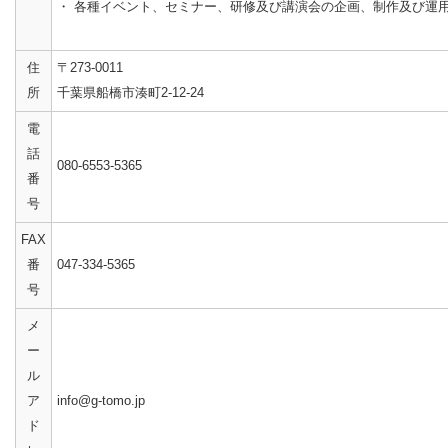
・ 各種イベント、セミナー、研修及び講演会の企画、制作及び運
住
〒273-0011
所
千葉県船橋市湊町2-12-24
電
話
080-6553-5365
番
号
FAX
番
047-334-5365
号
メ
ー
ル
ア
info@g-tomo.jp
ド