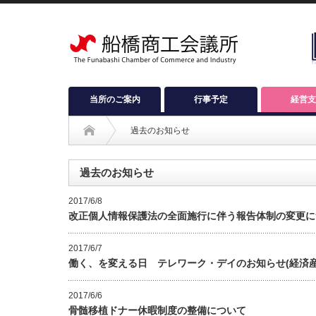
当所のご案内
行事予定
経営支
過去のお知らせ
過去のお知らせ
2017/6/8
改正個人情報保護法の全面施行に伴う報告体制の変更に
2017/6/7
働く、を変える日 テレワーク・デイのお知らせ(経済産
2017/6/6
骨髄移植ドナー休暇制度の整備について