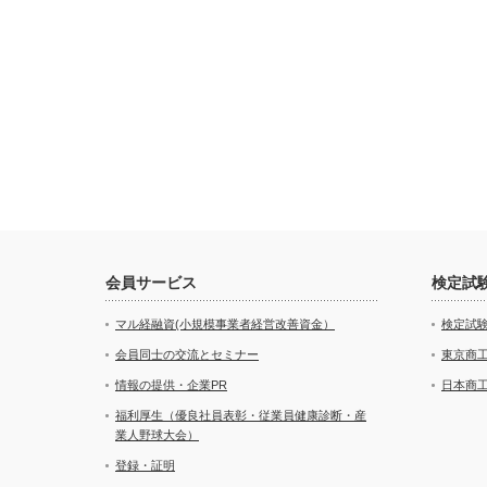
会員サービス
検定試
マル経融資(小規模事業者経営改善資金）
検定試
会員同士の交流とセミナー
東京商
情報の提供・企業PR
日本商
福利厚生（優良社員表彰・従業員健康診断・産
業人野球大会）
登録・証明