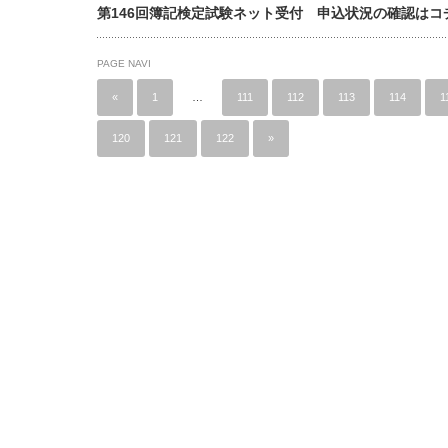
第146回簿記検定試験ネット受付 申込状況の確認はコ
PAGE NAVI
«
1
…
111
112
113
114
1
120
121
122
»