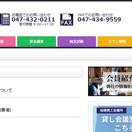
援
貸会議室
検定試験
タウン情報
ついて
業省)