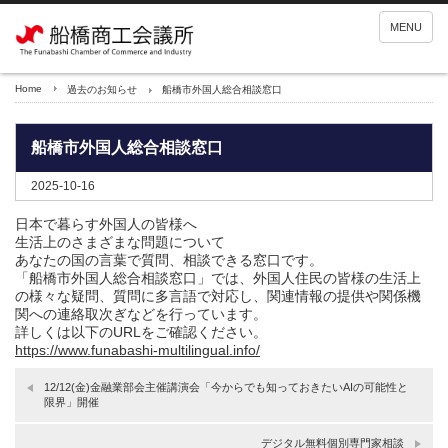
MENU
Home
過去のお知らせ
船橋市外国人総合相談窓口
船橋市外国人総合相談窓口
2025-10-16
日本で暮らす外国人の皆様へ
生活上のさまざまな問題について
あなたの国の言葉で質問、相談できる窓口です。
「船橋市外国人総合相談窓口」では、外国人住民の皆様の生活上
の様々な疑問、質問に多言語で対応し、関連情報の提供や関係機
関への連絡取次ぎなどを行っています。
詳しくは以下のURLをご確認ください。
https://www.funabashi-multilingual.info/
12/12(金)金融業部会主催講演会「今からでも知っておきたいAIの可能性と
限界」開催
デジタル無料個別専門家相談