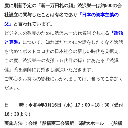
度に刷新予定の「新一万円札の顔」渋沢栄一は約500の会
社設立に関与したことは有名であり
「日本の資本主義の
父」
と言われています。
ビジネスの教養のために渋沢栄一の代名詞でもある
『論語
と算盤』
について、知ればだれかにお話をしたくなる逸話
も含めてポストコロナの日本社会の新しい時代を見据え、
この度、渋沢栄一の玄孫（５代目の孫）にあたる「渋澤
健」氏を講師にお招きし講演いただきます。
ご関心をお持ちの皆様におかれましては、奮ってご参加く
ださい。
日 時：令和4年3月16日（水）17：00～18：30（受付
16：30より）
実施方法 ：会場「船橋商工会議所」6階大ホール （船橋