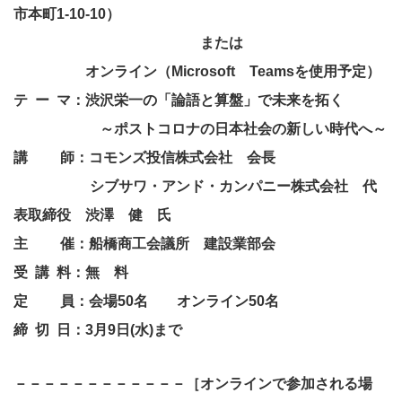
市本町1-10-10）
－－－－－－－－－－———
または
－－－－－
オンライン（Microsoft Teamsを使用予定）
テ ー マ：渋沢栄一の「論語と算盤」で未来を拓く
－－－－－
～ポストコロナの日本社会の新しい時代へ～
講 師：コモンズ投信株式会社 会長
－－－－－-
シブサワ・アンド・カンパニー株式会社 代
表取締役 渋澤 健 氏
主 催：船橋商工会議所 建設業部会
受 講 料：無 料
定 員：会場50名 オンライン50名
締 切 日：3月9日(水)まで
－－－－－－－－－－－－［オンラインで参加される場