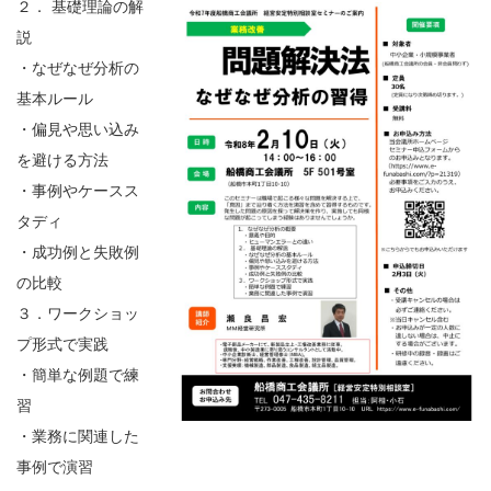
２． 基礎理論の解
説
・なぜなぜ分析の
基本ルール
・偏見や思い込み
を避ける方法
・事例やケースス
タディ
・成功例と失敗例
の比較
３．ワークショッ
プ形式で実践
・簡単な例題で練
習
・業務に関連した
事例で演習