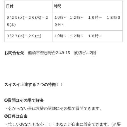
日付
時間
９/２５(火)・２６(水)・２
１0時～ １２時～ １６時～ １８時３
８(金)
０分～
９/２７(木)・２９(土)
１0時～ １２時～ １６時～
お問合せ先
船橋市習志野台2-49-15 波切ビル2階
スイスイ上達する７つの特徴！！
➀
質問はその場で解決
・分からない事は常駐の講師にその場で質問できます。
➁日程は自由
・忙しいあなたも安心！！・あなたが自由に設定できます。(※要