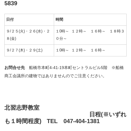
5839
日付
時間
９/２５(火)・２６(水)・２
１0時～ １２時～ １６時～ １８時３
８(金)
０分～
９/２７(木)・２９(土)
１0時～ １２時～ １６時～
お問合せ先
船橋市本町4-41-19本町セントラルビル5階 ※船橋
商工会議所の建物ではありませんのでご注意ください。
北習志野教室
日程(※いずれ
も１時間程度) TEL 047-404-1381