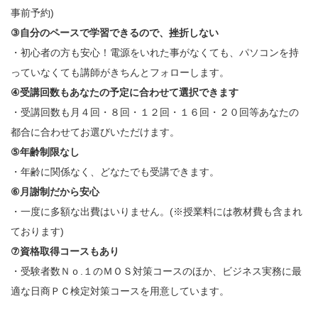
事前予約)
③自分のペースで学習できるので、挫折しない
・初心者の方も安心！電源をいれた事がなくても、パソコンを持
っていなくても講師がきちんとフォローします。
④受講回数もあなたの予定に合わせて選択できます
・受講回数も月４回・８回・１２回・１６回・２０回等あなたの
都合に合わせてお選びいただけます。
⑤年齢制限なし
・年齢に関係なく、どなたでも受講できます。
⑥月謝制だから安心
・一度に多額な出費はいりません。(※授業料には教材費も含まれ
ております)
⑦資格取得コースもあり
・受験者数Ｎｏ.１のＭＯＳ対策コースのほか、ビジネス実務に最
適な日商ＰＣ検定対策コースを用意しています。