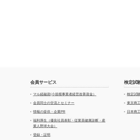
会員サービス
検定試
マル経融資(小規模事業者経営改善資金）
検定試
会員同士の交流とセミナー
東京商
情報の提供・企業PR
日本商
福利厚生（優良社員表彰・従業員健康診断・産
業人野球大会）
登録・証明