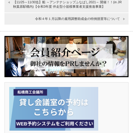
【11/25～11/30迄】船 ～アンテナショップふなばし2021～ 開催！！(in JR
秋葉原駅構内)【令和3年度 伴走型小規模事業者支援推進事業】
令和４年１月以降の雇用調整助成金の特例措置等について