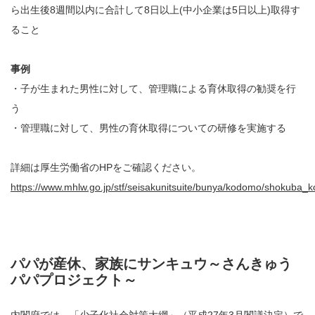
ら出生後8週間以内に合計して8日以上(中小企業は5日以上)取得す
ること
事例
・子が生まれた男性に対して、管理職による育休取得の勧奨を行
う
・管理職に対して、男性の育休取得についての研修を実施する
詳細は厚生労働省のHPをご確認ください。
https://www.mhlw.go.jp/stf/seisakunitsuite/bunya/kodomo/shokuba_k
パパが産休、家族にサンキュウ～さんきゅう
パパプロジェクト～
内閣府では、「少子化社会対策大綱」（平成27年3月閣議決定）で