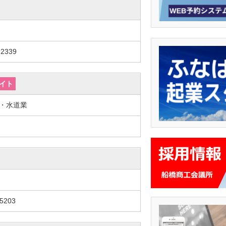
-2339
イト
給・水道業
5203