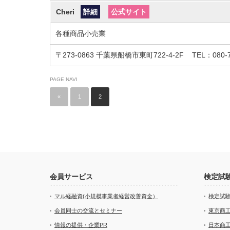
Cheri
詳細
公式サイト
各種商品小売業
〒273-0863
千葉県船橋市東町722-4-2F
TEL：080-7
PAGE NAVI
«
1
2
会員サービス
検定試
マル経融資(小規模事業者経営改善資金）
検定試
会員同士の交流とセミナー
東京商
情報の提供・企業PR
日本商