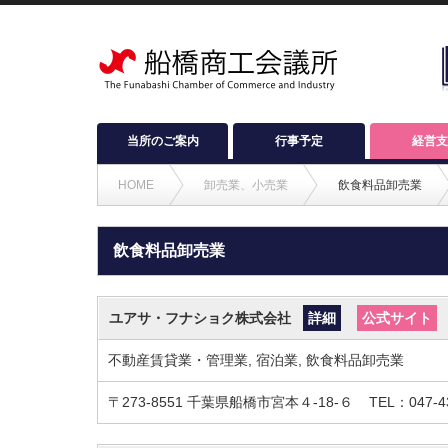
当所のご案内
行事予定
経営支
HOME
卸売業、小売業
飲食料品卸売業
飲食料品卸売業
ユアサ・フナショク株式会社
詳細
公式サイト
不動産賃貸業・管理業, 宿泊業, 飲食料品卸売業
〒273-8551
千葉県船橋市宮本４-18-６
TEL：047-4