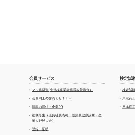
会員サービス
検定試
マル経融資(小規模事業者経営改善資金）
検定試
会員同士の交流とセミナー
東京商
情報の提供・企業PR
日本商
福利厚生（優良社員表彰・従業員健康診断・産
業人野球大会）
登録・証明