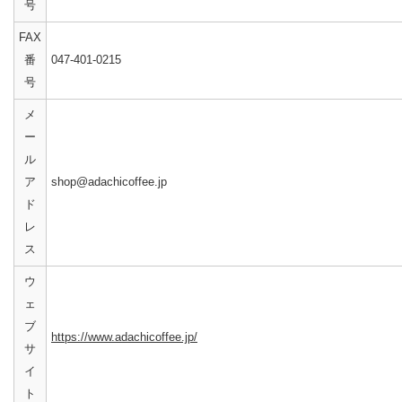
号
FAX
番
047-401-0215
号
メ
ー
ル
ア
shop@adachicoffee.jp
ド
レ
ス
ウ
ェ
ブ
https://www.adachicoffee.jp/
サ
イ
ト