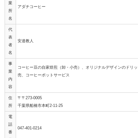
業
アダチコーヒー
所
名
代
表
安達教人
者
名
事
コーヒー豆の自家焙煎（卸・小売）、オリジナルデザインのドリッ
業
売、コーヒーポットサービス
内
容
住
〒〒273-0005
所
千葉県船橋市本町2-11-25
電
話
047-401-0214
番