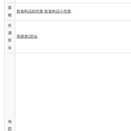
業
飲食料品卸売業
,
飲食料品小売業
種
所
属
商業第1部会
部
会
地
図