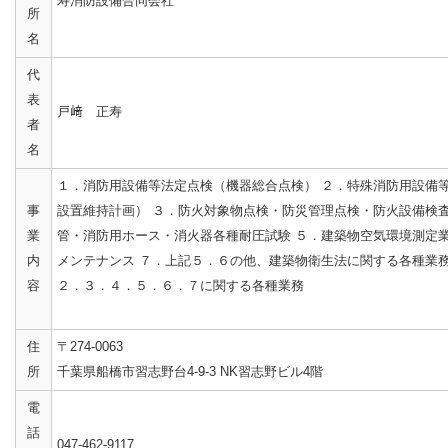
寿消防設備合同会社
所
名
代
表
戸﨑 正寿
者
名
１．消防用設備等法定点検（機器総合点検） ２．特殊消防用設備
事
設置維持計画） ３．防火対象物点検・防災管理点検・防火設備検査
業
管・消防用ホース・消火器各種耐圧試験 ５．建築物空気環境測定業
内
メンテナンス ７．上記５．６の他、建築物衛生法に関する各種業務
容
２．３．４．５．６．７に関する各種業務
住
〒274-0063
所
千葉県船橋市習志野台4-9-3 NK習志野ビル4階
電
話
047-462-9117