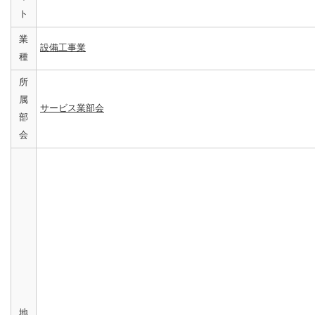
ト
業
設備工事業
種
所
属
サービス業部会
部
会
地