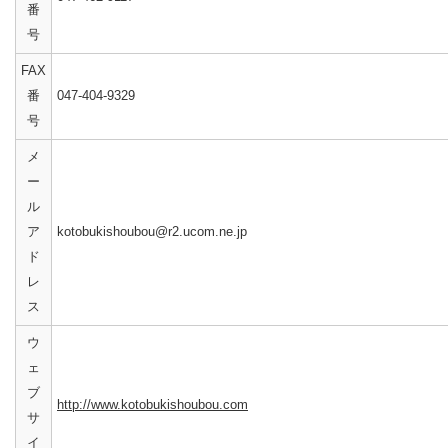
番
号
FAX
番
047-404-9329
号
メ
ー
ル
ア
kotobukishoubou@r2.ucom.ne.jp
ド
レ
ス
ウ
ェ
ブ
http://www.kotobukishoubou.com
サ
イ