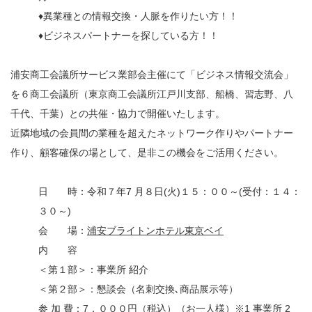
♦異業種との情報交換・人脈を作りたい方！！
♦ビジネスパートナーを探している方！！
浦安商工会議所サービス業部会主催にて「ビジネス情報交流会」
を６商工会議所（東京商工会議所江戸川支部、船橋、習志野、八
千代、千葉）との共催・協力で開催いたします。
近隣地域の会員間の業種を超えたネットワーク作りやパートナー
作り、顧客確保の場として、是非この機会をご活用ください。
日 時：令和７年7 月８日(火)１５：００～(受付：１４：
３０～)
会 場：
浦安ブライトンホテル東京ベイ
内 容
＜第１部＞：事業所 紹介
＜第２部＞：懇談会（名刺交換､商品展示等）
参 加 費：7，０００円（税込）（お一人様）※1 事業所 2