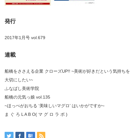
発行
2017年1月号 vol.679
連載
船橋をささえる企業 クローズUP!! ~美術が好きだという気持ちを
大切にしたい~
ふなばし美術学院
船橋の元気っ娘 vol.135
~ほっぺがおちる ‘美味しいマグロ’ はいかがですか~
ま ぐ ろ L A B O( マ グ ロ ラ ボ )