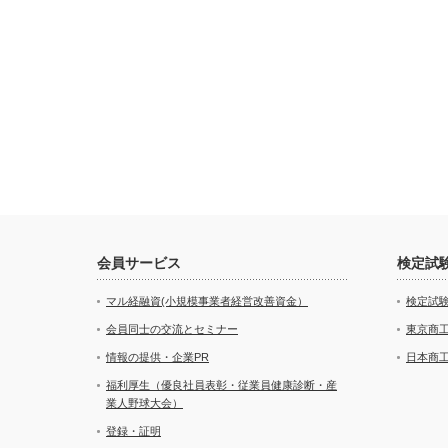
会員サービス
検定試
マル経融資(小規模事業者経営改善資金）
検定試
会員同士の交流とセミナー
東京商
情報の提供・企業PR
日本商
福利厚生（優良社員表彰・従業員健康診断・産
業人野球大会）
登録・証明