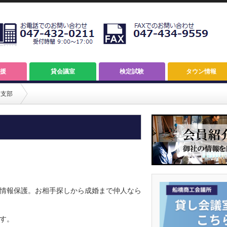
援
貸会議室
検定試験
タウン情報
野支部
情報保護。お相手探しから成婚まで仲人なら
す。