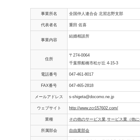
事業所名
全国仲人連合会 北習志野支部
代表者名
重田 佐喜
結婚相談所
事業内容
〒274-0064
住所
千葉県船橋市松が丘 4-15-3
電話番号
047-461-8017
FAX番号
047-465-2818
メールアドレス
s-shigeta@docomo.ne.jp
ウェブサイト
http://www.zcr157602.com/
業種
その他のサービス業
,
サービス業（他に
所属部会
自由業部会