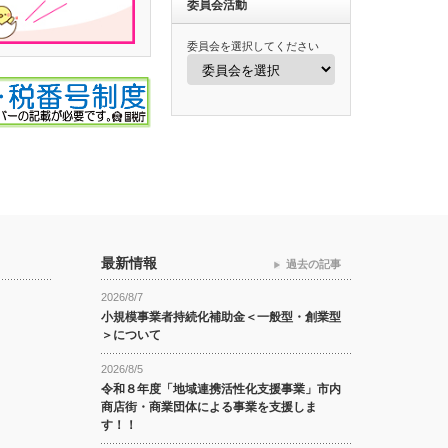
委員会活動
委員会を選択してください
最新情報
過去の記事
2026/8/7
小規模事業者持続化補助金＜一般型・創業型
＞について
2026/8/5
令和８年度「地域連携活性化支援事業」市内
商店街・商業団体による事業を支援しま
す！！