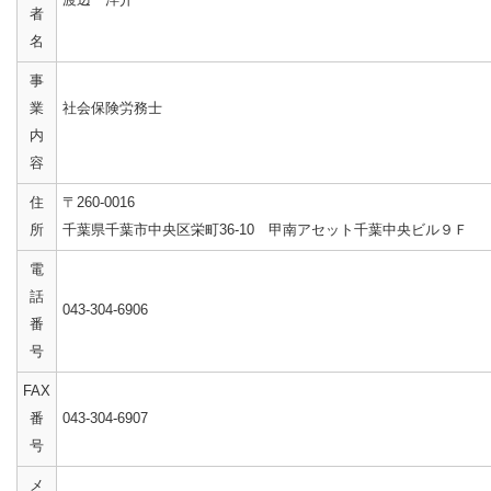
者
名
事
業
社会保険労務士
内
容
住
〒260-0016
所
千葉県千葉市中央区栄町36-10 甲南アセット千葉中央ビル９Ｆ
電
話
043-304-6906
番
号
FAX
番
043-304-6907
号
メ