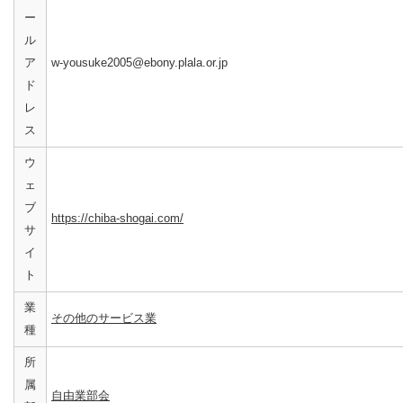
ー
ル
ア
w-yousuke2005@ebony.plala.or.jp
ド
レ
ス
ウ
ェ
ブ
https://chiba-shogai.com/
サ
イ
ト
業
その他のサービス業
種
所
属
自由業部会