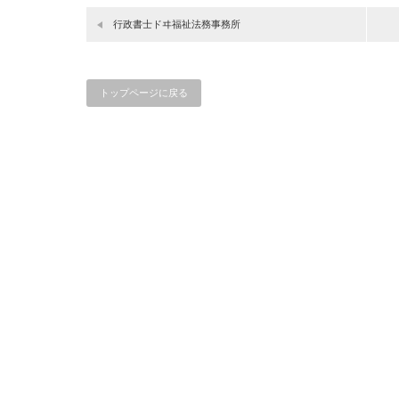
行政書士ドヰ福祉法務事務所
トップページに戻る