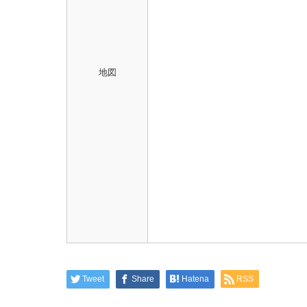
地図
Tweet
Share
Hatena
RSS