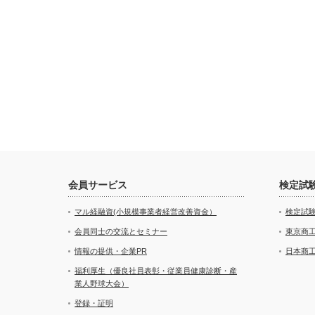
会員サービス
検定試
マル経融資(小規模事業者経営改善資金）
検定試
会員同士の交流とセミナー
東京商
情報の提供・企業PR
日本商
福利厚生（優良社員表彰・従業員健康診断・産
業人野球大会）
登録・証明