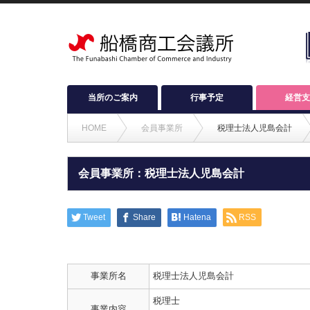
当所のご案内
行事予定
経営支
HOME
会員事業所
税理士法人児島会計
会員事業所：税理士法人児島会計
Tweet
Share
Hatena
RSS
事業所名
税理士法人児島会計
税理士
事業内容