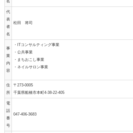
名
代
表
松田 将司
者
名
・ITコンサルティング事業
事
・公共事業
業
・まちおこし事業
内
・ネイルサロン事業
容
住
〒273-0005
所
千葉県船橋市本町4-38-22-405
電
話
047-406-3683
番
号