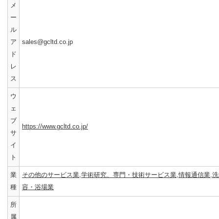
メ
ー
ル
ア
sales@gcltd.co.jp
ド
レ
ス
ウ
ェ
ブ
https://www.gcltd.co.jp/
サ
イ
ト
業
その他のサービス業
,
学術研究、専門・技術サービス業
,
情報通信業
,
洗
種
容・浴場業
所
属